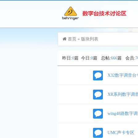
游客，您好！您可以
登录
或
注册
首页
»
版块列表
昨日:
0
篇 今日:
0
篇 总帖:
666
篇 会员:
7
X32数字调音台
XR系列数字调
wing48路数字
UMC声卡专区